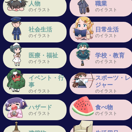
人物
職業
のイラスト
のイラスト
社会生活
日常生活
のイラスト
のイラスト
医療・福祉
学校・教育
のイラスト
のイラスト
イベント・行
スポーツ・レ
事
ジャー
のイラスト
のイラスト
ハザード
食べ物
のイラスト
のイラスト