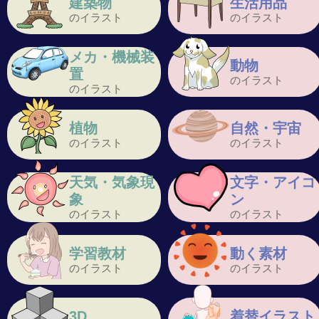
建築物
生活用品
のイラスト
のイラスト
メカ・機械装
動物
置
のイラスト
のイラスト
植物
自然・宇宙
のイラスト
のイラスト
天気・気象現
文字・アイコ
象
ン
のイラスト
のイラスト
学習教材
動く素材
のイラスト
のイラスト
3D
着替イラスト