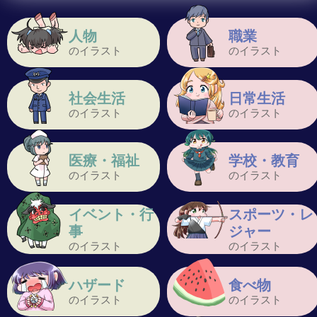
人物
職業
のイラスト
のイラスト
社会生活
日常生活
のイラスト
のイラスト
医療・福祉
学校・教育
のイラスト
のイラスト
イベント・行
スポーツ・レ
事
ジャー
のイラスト
のイラスト
ハザード
食べ物
のイラスト
のイラスト