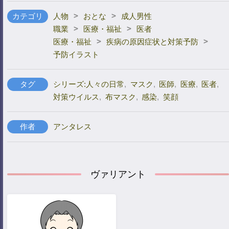
>
>
カテゴリ
人物
おとな
成人男性
>
>
職業
医療・福祉
医者
>
>
医療・福祉
疾病の原因症状と対策予防
予防イラスト
タグ
シリーズ:人々の日常
,
マスク
,
医師
,
医療
,
医者
,
対策ウイルス
,
布マスク
,
感染
,
笑顔
作者
アンタレス
ヴァリアント