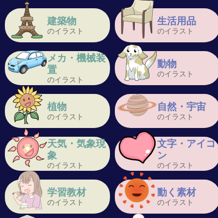
建築物
生活用品
のイラスト
のイラスト
メカ・機械装
動物
置
のイラスト
のイラスト
植物
自然・宇宙
のイラスト
のイラスト
天気・気象現
文字・アイコ
象
ン
のイラスト
のイラスト
学習教材
動く素材
のイラスト
のイラスト