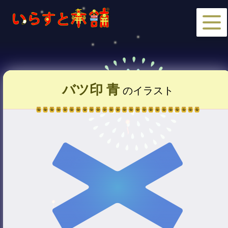
バツ印 青
のイラスト