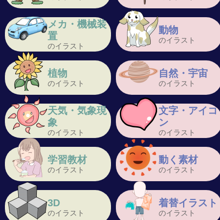
メカ・機械装
動物
置
のイラスト
のイラスト
植物
自然・宇宙
のイラスト
のイラスト
天気・気象現
文字・アイコ
象
ン
のイラスト
のイラスト
学習教材
動く素材
のイラスト
のイラスト
3D
着替イラスト
のイラスト
のイラスト