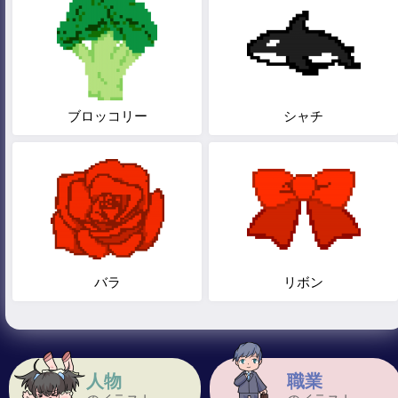
ブロッコリー
シャチ
バラ
リボン
人物
職業