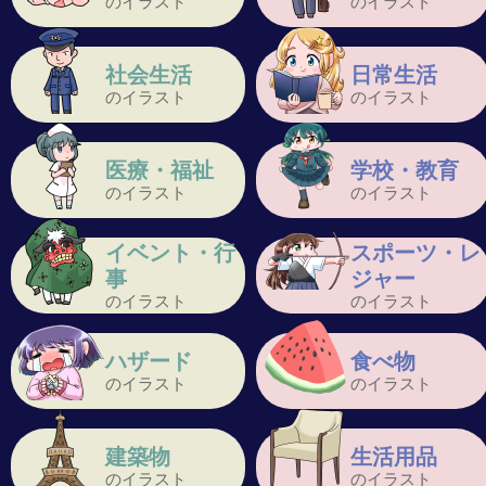
のイラスト
のイラスト
社会生活
日常生活
のイラスト
のイラスト
医療・福祉
学校・教育
のイラスト
のイラスト
イベント・行
スポーツ・レ
事
ジャー
のイラスト
のイラスト
ハザード
食べ物
のイラスト
のイラスト
建築物
生活用品
のイラスト
のイラスト