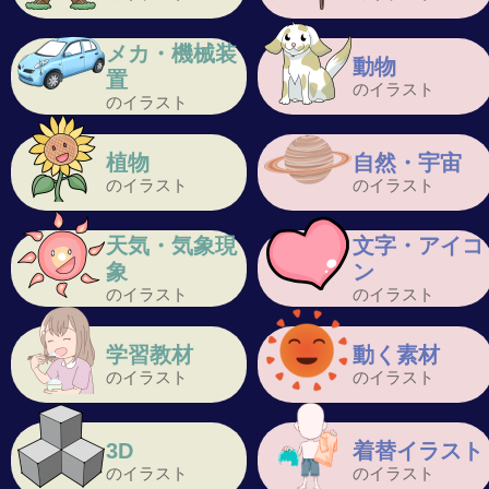
メカ・機械装
動物
置
のイラスト
のイラスト
植物
自然・宇宙
のイラスト
のイラスト
天気・気象現
文字・アイコ
象
ン
のイラスト
のイラスト
学習教材
動く素材
のイラスト
のイラスト
3D
着替イラスト
のイラスト
のイラスト