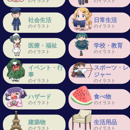
のイラスト
のイラスト
社会生活
日常生活
のイラスト
のイラスト
医療・福祉
学校・教育
のイラスト
のイラスト
イベント・行
スポーツ・レ
事
ジャー
のイラスト
のイラスト
ハザード
食べ物
のイラスト
のイラスト
建築物
生活用品
のイラスト
のイラスト