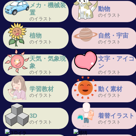
メカ・機械装
動物
置
のイラスト
のイラスト
植物
自然・宇宙
のイラスト
のイラスト
天気・気象現
文字・アイコ
象
ン
のイラスト
のイラスト
学習教材
動く素材
のイラスト
のイラスト
3D
着替イラスト
のイラスト
のイラスト