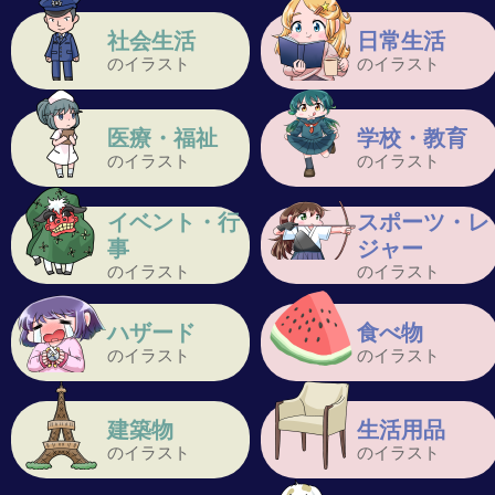
社会生活
日常生活
のイラスト
のイラスト
医療・福祉
学校・教育
のイラスト
のイラスト
イベント・行
スポーツ・レ
事
ジャー
のイラスト
のイラスト
ハザード
食べ物
のイラスト
のイラスト
建築物
生活用品
のイラスト
のイラスト