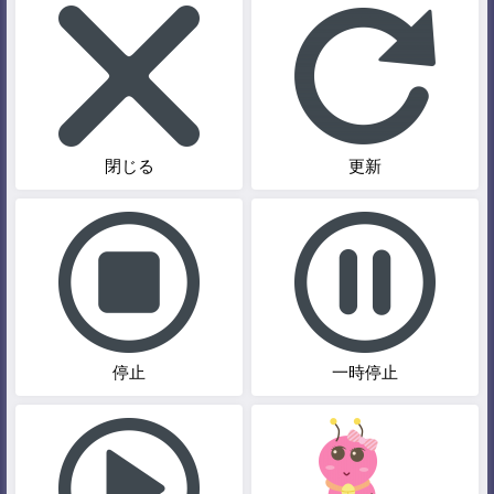
閉じる
更新
停止
一時停止