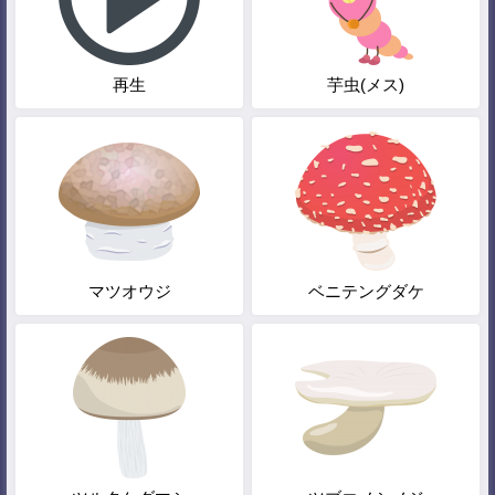
再生
芋虫(メス)
マツオウジ
ベニテングダケ