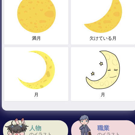
満月
欠けている月
月
月
人物
職業
のイラスト
のイラスト