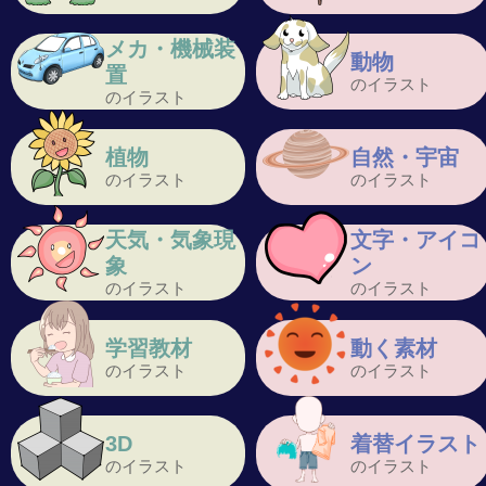
メカ・機械装
動物
置
のイラスト
のイラスト
植物
自然・宇宙
のイラスト
のイラスト
天気・気象現
文字・アイコ
象
ン
のイラスト
のイラスト
学習教材
動く素材
のイラスト
のイラスト
3D
着替イラスト
のイラスト
のイラスト