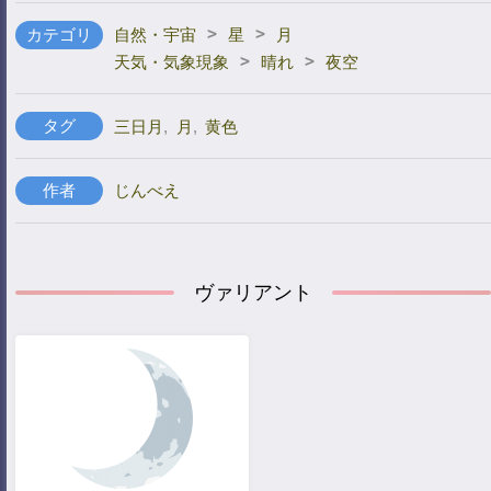
>
>
カテゴリ
自然・宇宙
星
月
>
>
天気・気象現象
晴れ
夜空
タグ
三日月
,
月
,
黄色
作者
じんべえ
ヴァリアント