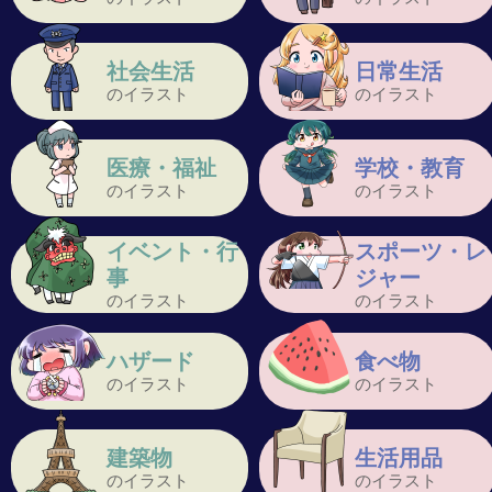
社会生活
日常生活
のイラスト
のイラスト
医療・福祉
学校・教育
のイラスト
のイラスト
イベント・行
スポーツ・レ
事
ジャー
のイラスト
のイラスト
ハザード
食べ物
のイラスト
のイラスト
建築物
生活用品
のイラスト
のイラスト