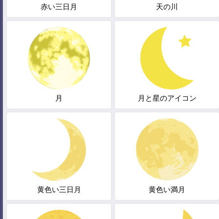
赤い三日月
天の川
月
月と星のアイコン
黄色い三日月
黄色い満月