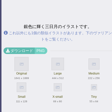
銀色に輝く三日月のイラストです。
これ以外にも1個の類似イラストがあります。下のヴァリアン
トをご覧ください。
ダウンロード
PNG
Original
Large
Medium
1641 x 1889
444 x 512
222 x 256
Small
X-small
Tiny
111 x 128
69 x 80
55 x 64