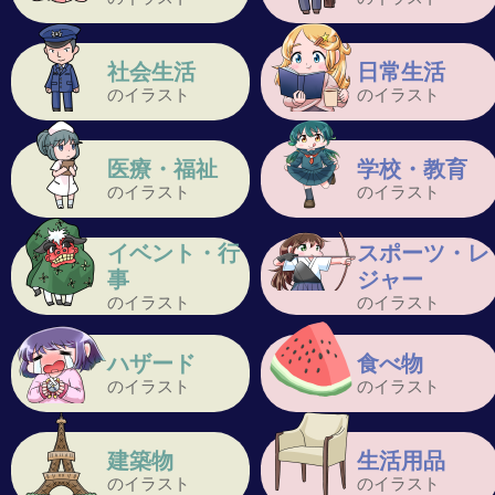
社会生活
日常生活
のイラスト
のイラスト
医療・福祉
学校・教育
のイラスト
のイラスト
イベント・行
スポーツ・レ
事
ジャー
のイラスト
のイラスト
ハザード
食べ物
のイラスト
のイラスト
建築物
生活用品
のイラスト
のイラスト