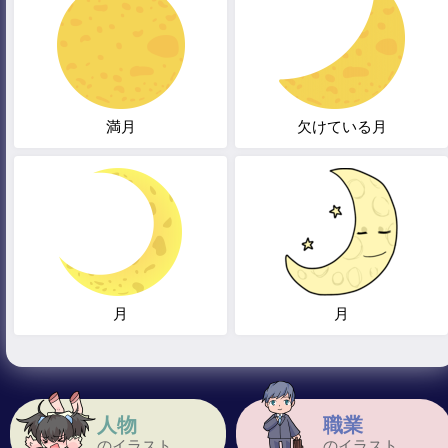
満月
欠けている月
月
月
人物
職業
のイラスト
のイラスト