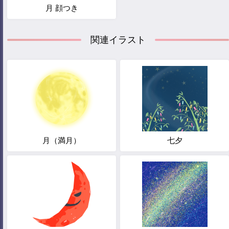
月 顔つき
関連イラスト
月（満月）
七夕