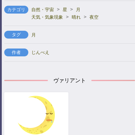
>
>
カテゴリ
自然・宇宙
星
月
>
>
天気・気象現象
晴れ
夜空
タグ
月
作者
じんべえ
ヴァリアント