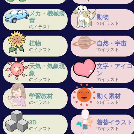
メカ・機械装
動物
置
のイラスト
のイラスト
植物
自然・宇宙
のイラスト
のイラスト
天気・気象現
文字・アイコ
象
ン
のイラスト
のイラスト
学習教材
動く素材
のイラスト
のイラスト
3D
着替イラスト
のイラスト
のイラスト