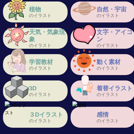
植物
自然・宇宙
のイラスト
のイラスト
天気・気象現
文字・アイコ
象
ン
のイラスト
のイラスト
学習教材
動く素材
のイラスト
のイラスト
3D
着替イラスト
のイラスト
のイラスト
３Dイラスト
感情
のイラスト
のイラスト