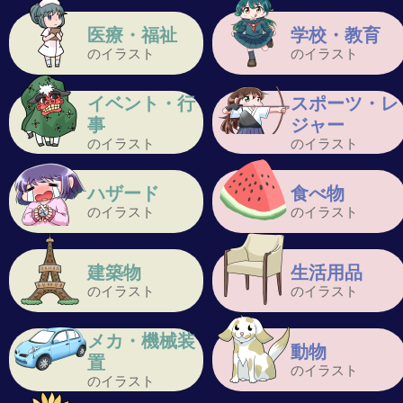
医療・福祉
学校・教育
のイラスト
のイラスト
イベント・行
スポーツ・レ
事
ジャー
のイラスト
のイラスト
ハザード
食べ物
のイラスト
のイラスト
建築物
生活用品
のイラスト
のイラスト
メカ・機械装
動物
置
のイラスト
のイラスト