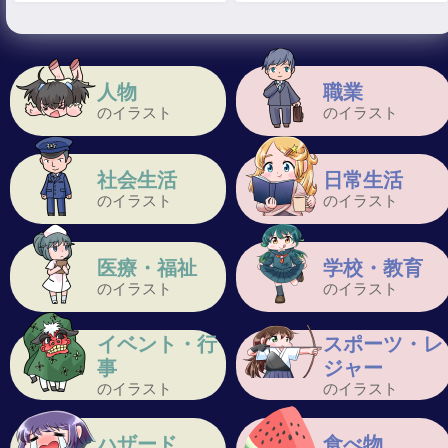
人物
職業
のイラスト
のイラスト
社会生活
日常生活
のイラスト
のイラスト
医療・福祉
学校・教育
のイラスト
のイラスト
イベント・行
スポーツ・レ
事
ジャー
のイラスト
のイラスト
ハザード
食べ物