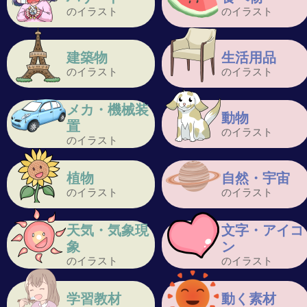
のイラスト
のイラスト
建築物
生活用品
のイラスト
のイラスト
メカ・機械装
動物
置
のイラスト
のイラスト
植物
自然・宇宙
のイラスト
のイラスト
天気・気象現
文字・アイコ
象
ン
のイラスト
のイラスト
学習教材
動く素材