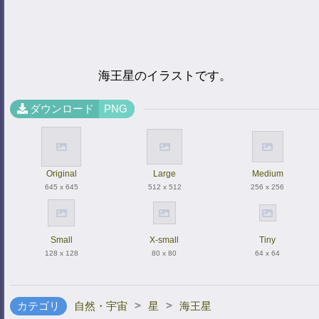
海王星のイラストです。
ダウンロード
PNG
Original
Large
Medium
645 x 645
512 x 512
256 x 256
Small
X-small
Tiny
128 x 128
80 x 80
64 x 64
>
>
カテゴリ
自然・宇宙
星
海王星