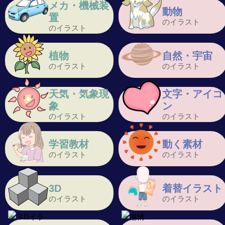
メカ・機械装
動物
置
のイラスト
のイラスト
植物
自然・宇宙
のイラスト
のイラスト
天気・気象現
文字・アイコ
象
ン
のイラスト
のイラスト
学習教材
動く素材
のイラスト
のイラスト
3D
着替イラスト
のイラスト
のイラスト