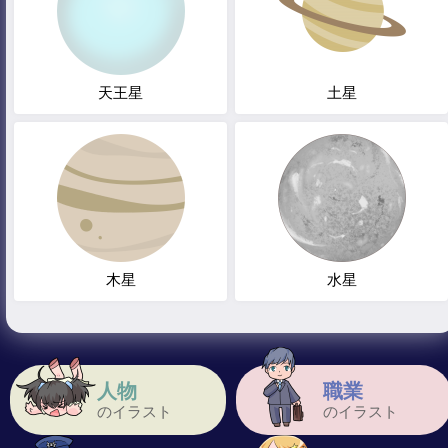
天王星
土星
木星
水星
人物
職業
のイラスト
のイラスト