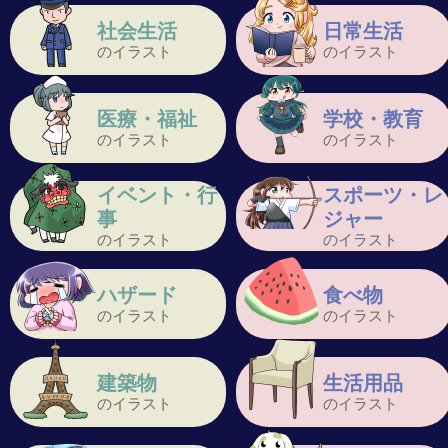
社会生活
日常生活
のイラスト
のイラスト
医療・福祉
学校・教育
のイラスト
のイラスト
イベント・行
スポーツ・レ
事
ジャー
のイラスト
のイラスト
ハザード
食べ物
のイラスト
のイラスト
建築物
生活用品
のイラスト
のイラスト