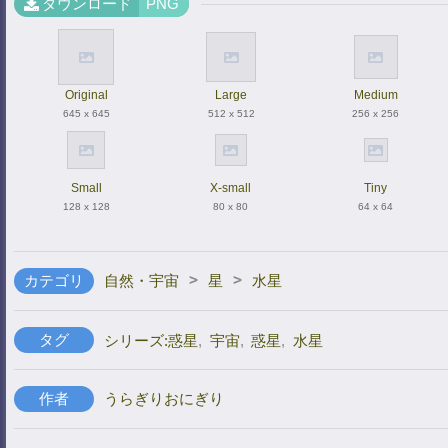
ダウンロード
PNG
Original
Large
Medium
645 x 645
512 x 512
256 x 256
Small
X-small
Tiny
128 x 128
80 x 80
64 x 64
>
>
カテゴリ
自然・宇宙
星
水星
タグ
シリーズ:惑星
,
宇宙
,
惑星
,
水星
作者
うらぎりおにぎり