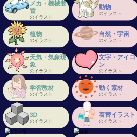
メカ・機械装
動物
置
のイラスト
のイラスト
植物
自然・宇宙
のイラスト
のイラスト
天気・気象現
文字・アイコ
象
ン
のイラスト
のイラスト
学習教材
動く素材
のイラスト
のイラスト
3D
着替イラスト
のイラスト
のイラスト