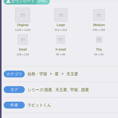
ダウンロード
PNG
Original
Large
Medium
1235 x 1235
512 x 512
256 x 256
Small
X-small
Tiny
128 x 128
80 x 80
64 x 64
>
>
カテゴリ
自然・宇宙
星
天王星
タグ
シリーズ:惑星
,
天王星
,
宇宙
,
惑星
作者
ラビットくん