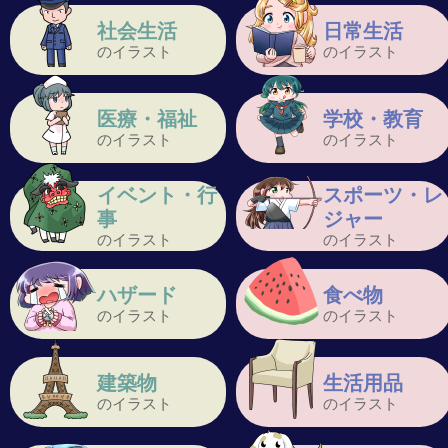
社会生活
日常生活
のイラスト
のイラスト
医療・福祉
学校・教育
のイラスト
のイラスト
イベント・行
スポーツ・レ
事
ジャー
のイラスト
のイラスト
ハザード
食べ物
のイラスト
のイラスト
建築物
生活用品
のイラスト
のイラスト