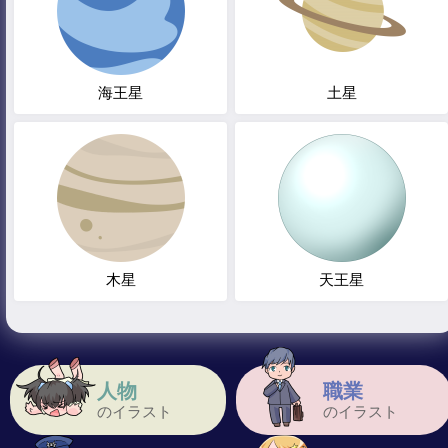
海王星
土星
木星
天王星
人物
職業
のイラスト
のイラスト