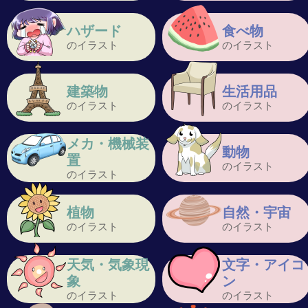
ハザード
食べ物
のイラスト
のイラスト
建築物
生活用品
のイラスト
のイラスト
メカ・機械装
動物
置
のイラスト
のイラスト
植物
自然・宇宙
のイラスト
のイラスト
天気・気象現
文字・アイコ
象
ン
のイラスト
のイラスト