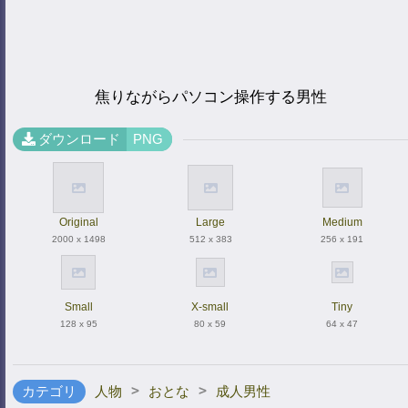
焦りながらパソコン操作する男性
ダウンロード
PNG
Original
Large
Medium
2000 x 1498
512 x 383
256 x 191
Small
X-small
Tiny
128 x 95
80 x 59
64 x 47
>
>
カテゴリ
人物
おとな
成人男性