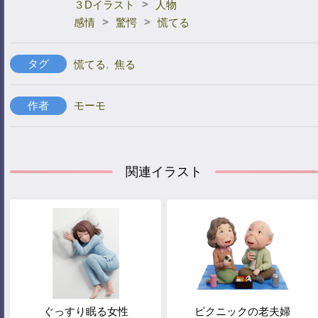
>
３Dイラスト
人物
>
>
感情
驚愕
慌てる
タグ
慌てる
,
焦る
作者
モーモ
関連イラスト
ぐっすり眠る女性
ピクニックの老夫婦