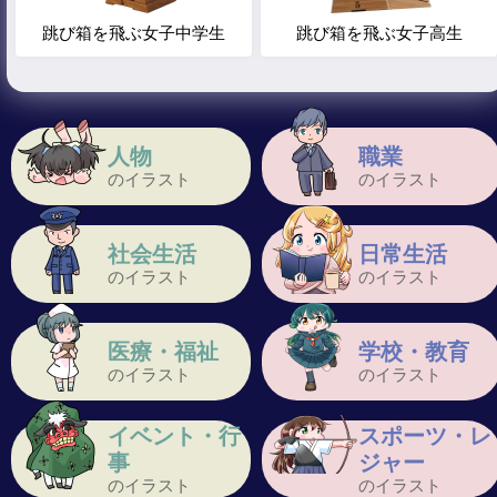
跳び箱を飛ぶ女子中学生
跳び箱を飛ぶ女子高生
人物
職業
のイラスト
のイラスト
社会生活
日常生活
のイラスト
のイラスト
医療・福祉
学校・教育
のイラスト
のイラスト
イベント・行
スポーツ・レ
事
ジャー
のイラスト
のイラスト