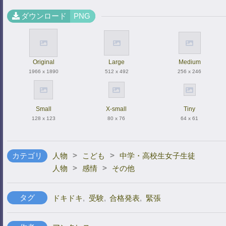
ダウンロード
PNG
Original
Large
Medium
1966 x 1890
512 x 492
256 x 246
Small
X-small
Tiny
128 x 123
80 x 76
64 x 61
>
>
カテゴリ
人物
こども
中学・高校生女子生徒
>
>
人物
感情
その他
タグ
ドキドキ
,
受験
,
合格発表
,
緊張