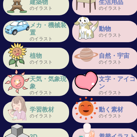
建築物
生活用品
のイラスト
のイラスト
メカ・機械装
動物
置
のイラスト
のイラスト
植物
自然・宇宙
のイラスト
のイラスト
天気・気象現
文字・アイコ
象
ン
のイラスト
のイラスト
学習教材
動く素材
のイラスト
のイラスト
3D
着替イラスト