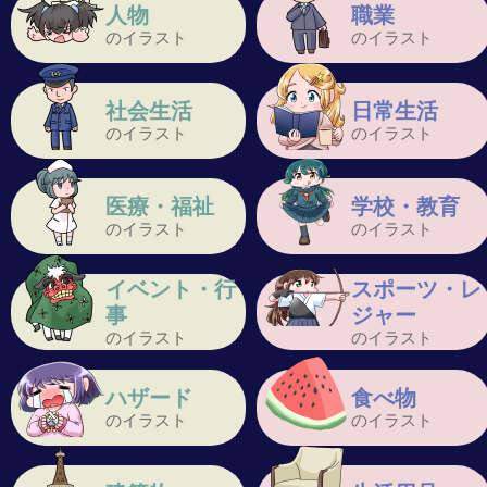
人物
職業
のイラスト
のイラスト
社会生活
日常生活
のイラスト
のイラスト
医療・福祉
学校・教育
のイラスト
のイラスト
イベント・行
スポーツ・レ
事
ジャー
のイラスト
のイラスト
ハザード
食べ物
のイラスト
のイラスト