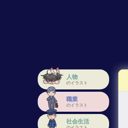
人物
のイラスト
職業
のイラスト
社会生活
のイラスト