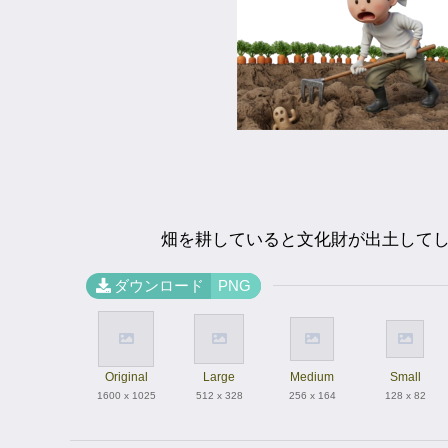
畑を耕していると文化財が出土して
ダウンロード
PNG
Original
Large
Medium
Small
1600 x 1025
512 x 328
256 x 164
128 x 82