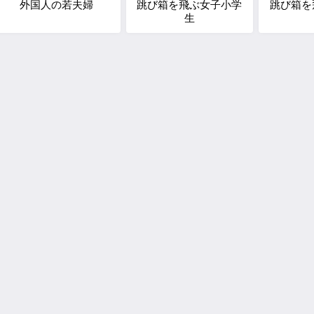
外国人の若夫婦
跳び箱を飛ぶ女子小学
跳び箱を
生