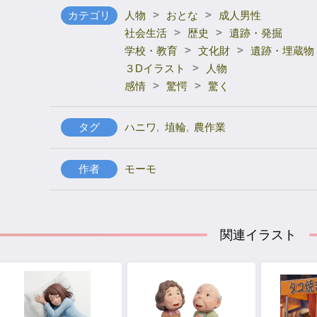
>
>
カテゴリ
人物
おとな
成人男性
>
>
社会生活
歴史
遺跡・発掘
>
>
学校・教育
文化財
遺跡・埋蔵物
>
３Dイラスト
人物
>
>
感情
驚愕
驚く
タグ
ハニワ
,
埴輪
,
農作業
作者
モーモ
関連イラスト