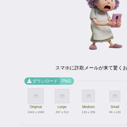
スマホに詐欺メールが来て驚く
ダウンロード
PNG
Original
Large
Medium
Small
1043 x 1999
267 x 512
133 x 256
66 x 128