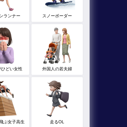
ンランナー
スノーボーダー
がひどい女性
外国人の若夫婦
飛ぶ女子高生
走るOL