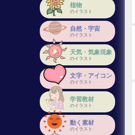
植物
のイラスト
自然・宇宙
のイラスト
天気・気象現象
のイラスト
文字・アイコン
のイラスト
学習教材
のイラスト
動く素材
のイラスト