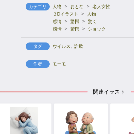
>
>
カテゴリ
人物
おとな
老人女性
>
３Dイラスト
人物
>
>
感情
驚愕
驚く
>
>
感情
驚愕
ショック
タグ
ウイルス
,
詐欺
作者
モーモ
関連イラスト