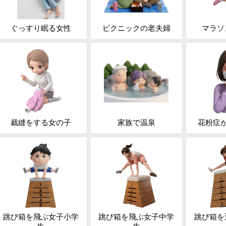
ぐっすり眠る女性
ピクニックの老夫婦
マラソ
裁縫をする女の子
家族で温泉
花粉症
跳び箱を飛ぶ女子小学
跳び箱を飛ぶ女子中学
跳び箱を