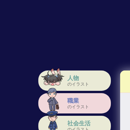
人物
のイラスト
職業
のイラスト
社会生活
のイラスト