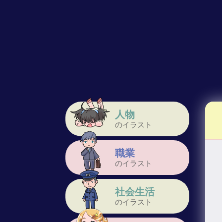
人物
のイラスト
職業
のイラスト
社会生活
のイラスト