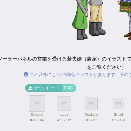
ソーラーパネルの営業を受ける若夫婦（農家）のイラスト
をご覧ください）
これ以外にも1個の類似イラストがあります。下の
ダウンロード
PNG
Original
Large
Medium
Small
821 x 884
475 x 512
237 x 256
118 x 128