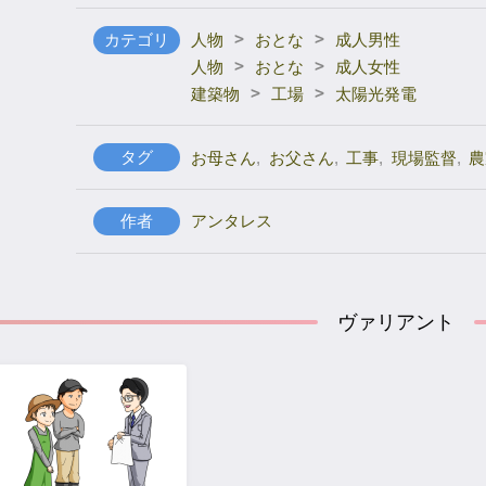
>
>
カテゴリ
人物
おとな
成人男性
>
>
人物
おとな
成人女性
>
>
建築物
工場
太陽光発電
タグ
お母さん
,
お父さん
,
工事
,
現場監督
,
農
作者
アンタレス
ヴァリアント