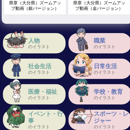
県章（大分県）ズームアッ
県章（大分県）ズームアッ
プ動画（銀バージョン）
プ動画（金バージョン）
人物
職業
のイラスト
のイラスト
社会生活
日常生活
のイラスト
のイラスト
医療・福祉
学校・教育
のイラスト
のイラスト
イベント・行
スポーツ・レ
事
ジャー
のイラスト
のイラスト