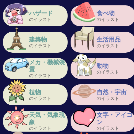
ハザード
食べ物
のイラスト
のイラスト
建築物
生活用品
のイラスト
のイラスト
メカ・機械装
動物
置
のイラスト
のイラスト
植物
自然・宇宙
のイラスト
のイラスト
天気・気象現
文字・アイコ
象
ン
のイラスト
のイラスト