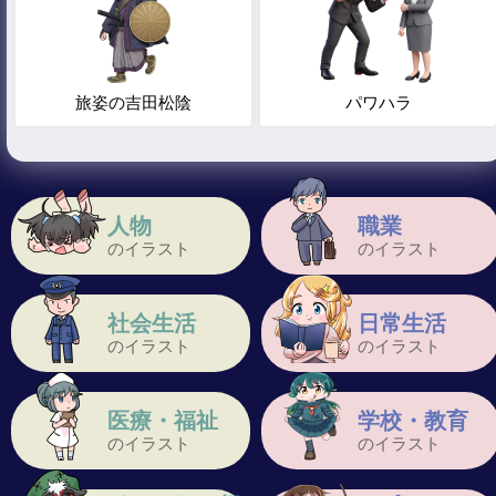
旅姿の吉田松陰
パワハラ
人物
職業
のイラスト
のイラスト
社会生活
日常生活
のイラスト
のイラスト
医療・福祉
学校・教育
のイラスト
のイラスト