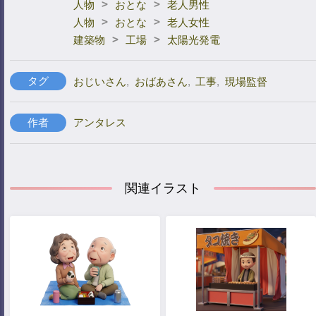
>
>
人物
おとな
老人男性
>
>
人物
おとな
老人女性
>
>
建築物
工場
太陽光発電
タグ
おじいさん
,
おばあさん
,
工事
,
現場監督
作者
アンタレス
関連イラスト