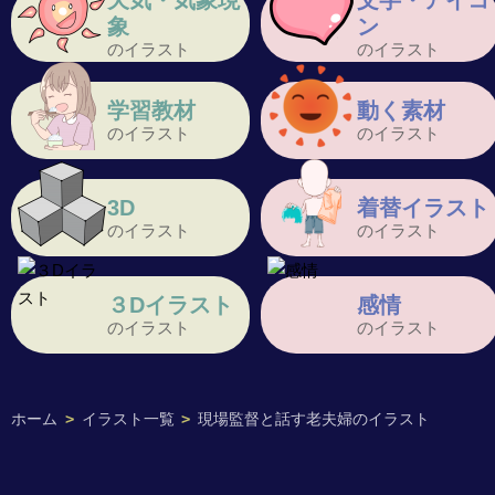
天気・気象現
文字・アイコ
象
ン
のイラスト
のイラスト
学習教材
動く素材
のイラスト
のイラスト
3D
着替イラスト
のイラスト
のイラスト
３Dイラスト
感情
のイラスト
のイラスト
ホーム
>
イラスト一覧
>
現場監督と話す老夫婦のイラスト