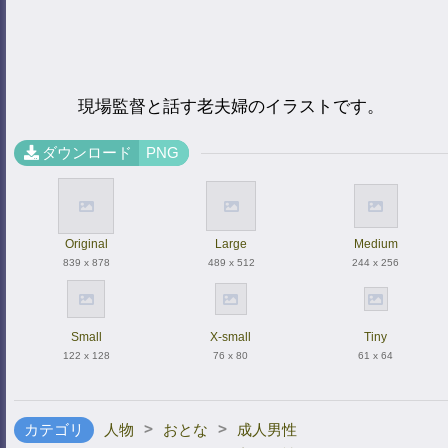
現場監督と話す老夫婦のイラストです。
ダウンロード
PNG
Original
Large
Medium
839 x 878
489 x 512
244 x 256
Small
X-small
Tiny
122 x 128
76 x 80
61 x 64
>
>
カテゴリ
人物
おとな
成人男性