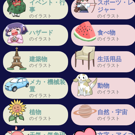
イベント・行
スポーツ・レ
事
ジャー
のイラスト
のイラスト
ハザード
食べ物
のイラスト
のイラスト
建築物
生活用品
のイラスト
のイラスト
メカ・機械装
動物
置
のイラスト
のイラスト
植物
自然・宇宙
のイラスト
のイラスト