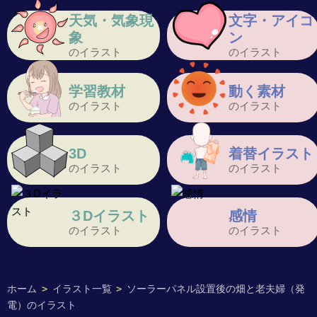
天気・気象現
文字・アイコ
象
ン
のイラスト
のイラスト
学習教材
動く素材
のイラスト
のイラスト
3D
着替イラスト
のイラスト
のイラスト
３Dイラスト
感情
のイラスト
のイラスト
ホーム
>
イラスト一覧
>
ソーラーパネル設置後の畑と老夫婦（発
電）のイラスト