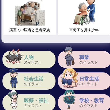
病室での医者と患者家族
車椅子を押す少年
人物
職業
のイラスト
のイラスト
社会生活
日常生活
のイラスト
のイラスト
医療・福祉
学校・教育
のイラスト
のイラスト