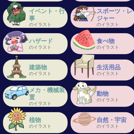
イベント・行
スポーツ・レ
事
ジャー
のイラスト
のイラスト
ハザード
食べ物
のイラスト
のイラスト
建築物
生活用品
のイラスト
のイラスト
メカ・機械装
動物
置
のイラスト
のイラスト
植物
自然・宇宙
のイラスト
のイラスト