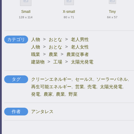
Small
X-small
Tiny
128 x 114
80 x 71
64 x 57
>
>
カテゴリ
人物
おとな
老人男性
>
>
人物
おとな
老人女性
>
>
職業
農業
農業従事者
>
>
建築物
工場
太陽光発電
タグ
クリーンエネルギー
,
セールス
,
ソーラーパネル
,
再生可能エネルギー
,
営業
,
売電
,
太陽光発電
,
発電
,
農家
,
農業
,
野菜
作者
アンタレス