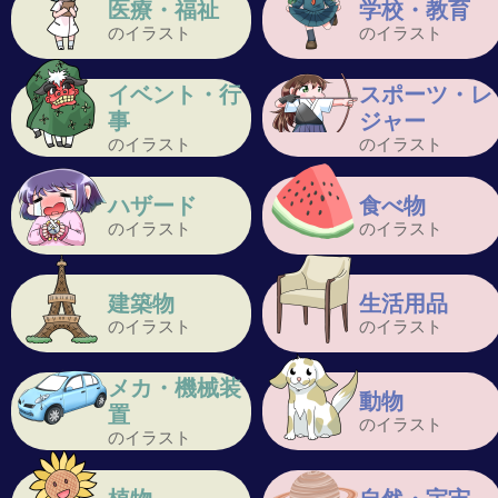
医療・福祉
学校・教育
のイラスト
のイラスト
イベント・行
スポーツ・レ
事
ジャー
のイラスト
のイラスト
ハザード
食べ物
のイラスト
のイラスト
建築物
生活用品
のイラスト
のイラスト
メカ・機械装
動物
置
のイラスト
のイラスト