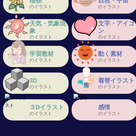
植物
自然・宇宙
のイラスト
のイラスト
天気・気象現
文字・アイコ
象
ン
のイラスト
のイラスト
学習教材
動く素材
のイラスト
のイラスト
3D
着替イラスト
のイラスト
のイラスト
３Dイラスト
感情
のイラスト
のイラスト