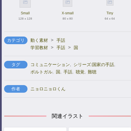
Small
X-small
Tiny
128 x 128
80 x 80
64 x 64
>
カテゴリ
動く素材
手話
>
>
学習教材
手話
国
タグ
コミュニケーション
,
シリーズ:国家の手話
,
ポルトガル
,
国
,
手話
,
聴覚
,
難聴
作者
ニョロニョロくん
関連イラスト