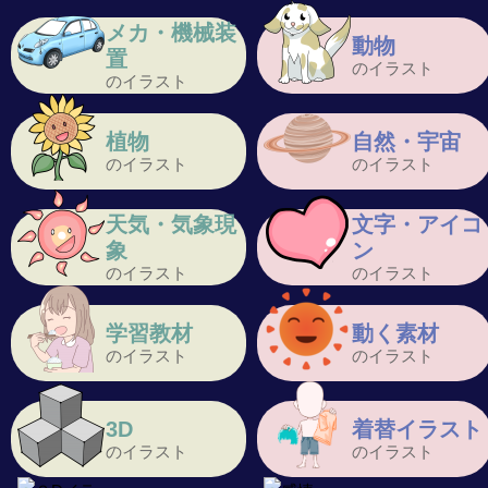
メカ・機械装
動物
置
のイラスト
のイラスト
植物
自然・宇宙
のイラスト
のイラスト
天気・気象現
文字・アイコ
象
ン
のイラスト
のイラスト
学習教材
動く素材
のイラスト
のイラスト
3D
着替イラスト
のイラスト
のイラスト