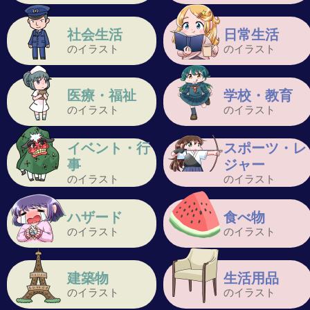
社会生活
日常生活
のイラスト
のイラスト
医療・福祉
学校・教育
のイラスト
のイラスト
イベント・行
スポーツ・レ
事
ジャー
のイラスト
のイラスト
ハザード
食べ物
のイラスト
のイラスト
建築物
生活用品
のイラスト
のイラスト