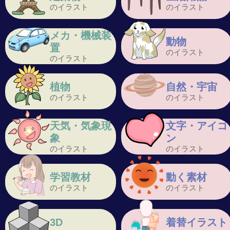
のイラスト
のイラスト
メカ・機械装
動物
置
のイラスト
のイラスト
植物
自然・宇宙
のイラスト
のイラスト
天気・気象現
文字・アイコ
象
ン
のイラスト
のイラスト
学習教材
動く素材
のイラスト
のイラスト
3D
着替イラスト