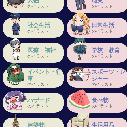
人物
職業
のイラスト
のイラスト
社会生活
日常生活
のイラスト
のイラスト
医療・福祉
学校・教育
のイラスト
のイラスト
イベント・行
スポーツ・レ
事
ジャー
のイラスト
のイラスト
ハザード
食べ物
のイラスト
のイラスト
建築物
生活用品