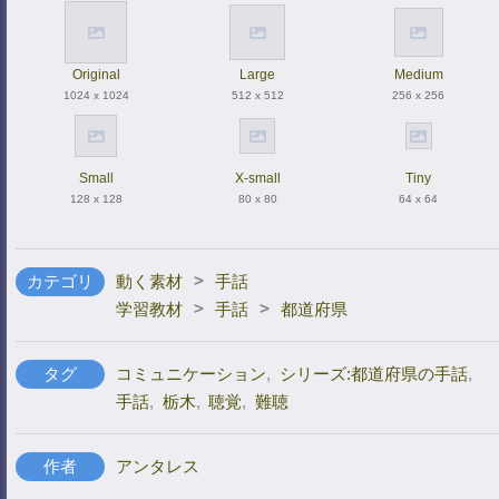
Original
Large
Medium
1024 x 1024
512 x 512
256 x 256
Small
X-small
Tiny
128 x 128
80 x 80
64 x 64
>
カテゴリ
動く素材
手話
>
>
学習教材
手話
都道府県
タグ
コミュニケーション
,
シリーズ:都道府県の手話
,
手話
,
栃木
,
聴覚
,
難聴
作者
アンタレス