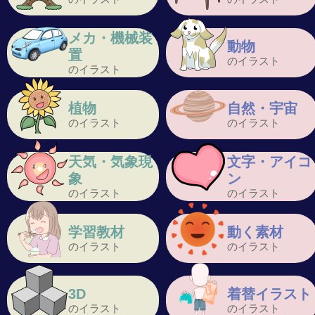
メカ・機械装
動物
置
のイラスト
のイラスト
植物
自然・宇宙
のイラスト
のイラスト
天気・気象現
文字・アイコ
象
ン
のイラスト
のイラスト
学習教材
動く素材
のイラスト
のイラスト
3D
着替イラスト
のイラスト
のイラスト