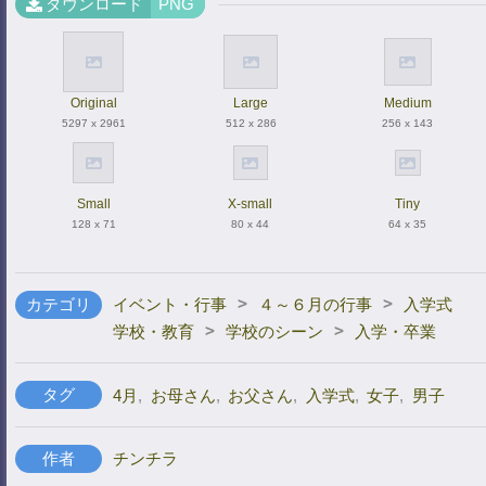
ダウンロード
PNG
Original
Large
Medium
5297 x 2961
512 x 286
256 x 143
Small
X-small
Tiny
128 x 71
80 x 44
64 x 35
>
>
カテゴリ
イベント・行事
４～６月の行事
入学式
>
>
学校・教育
学校のシーン
入学・卒業
タグ
4月
,
お母さん
,
お父さん
,
入学式
,
女子
,
男子
作者
チンチラ