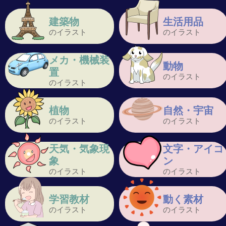
建築物
生活用品
のイラスト
のイラスト
メカ・機械装
動物
置
のイラスト
のイラスト
植物
自然・宇宙
のイラスト
のイラスト
天気・気象現
文字・アイコ
象
ン
のイラスト
のイラスト
学習教材
動く素材
のイラスト
のイラスト