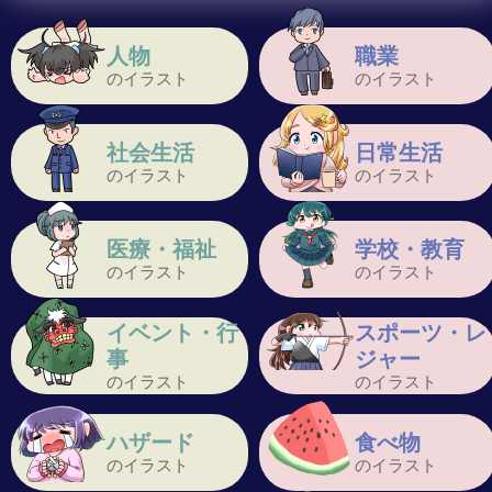
人物
職業
のイラスト
のイラスト
社会生活
日常生活
のイラスト
のイラスト
医療・福祉
学校・教育
のイラスト
のイラスト
イベント・行
スポーツ・レ
事
ジャー
のイラスト
のイラスト
ハザード
食べ物
のイラスト
のイラスト