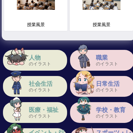
授業風景
授業風景
人物
職業
のイラスト
のイラスト
社会生活
日常生活
のイラスト
のイラスト
医療・福祉
学校・教育
のイラスト
のイラスト
イベント・行
スポーツ・レ