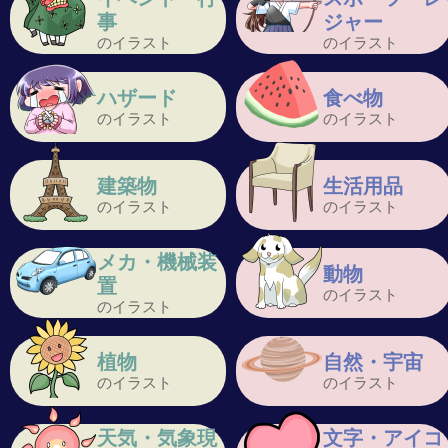
事
ジャー
のイラスト
のイラスト
ハザード
食べ物
のイラスト
のイラスト
建築物
生活用品
のイラスト
のイラスト
メカ・機械装
動物
置
のイラスト
のイラスト
植物
自然・宇宙
のイラスト
のイラスト
天気・気象現
文字・アイコ