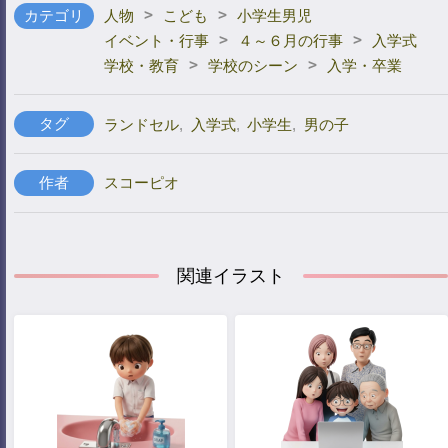
>
>
カテゴリ
人物
こども
小学生男児
>
>
イベント・行事
４～６月の行事
入学式
>
>
学校・教育
学校のシーン
入学・卒業
タグ
ランドセル
,
入学式
,
小学生
,
男の子
作者
スコーピオ
関連イラスト