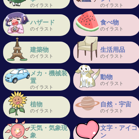
のイラスト
のイラスト
ハザード
食べ物
のイラスト
のイラスト
建築物
生活用品
のイラスト
のイラスト
メカ・機械装
動物
置
のイラスト
のイラスト
植物
自然・宇宙
のイラスト
のイラスト
天気・気象現
文字・アイコ
象
ン