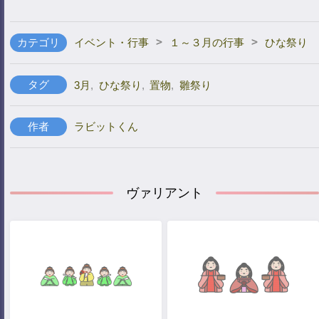
>
>
カテゴリ
イベント・行事
１～３月の行事
ひな祭り
タグ
3月
,
ひな祭り
,
置物
,
雛祭り
作者
ラビットくん
ヴァリアント