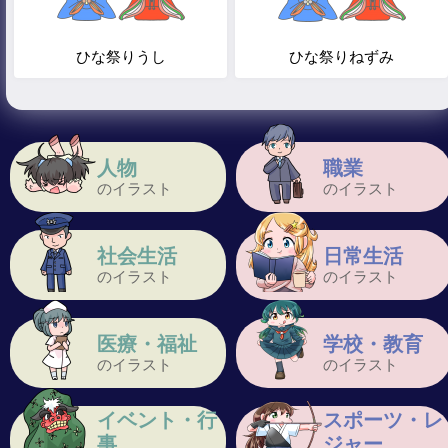
ひな祭りうし
ひな祭りねずみ
人物
職業
のイラスト
のイラスト
社会生活
日常生活
のイラスト
のイラスト
医療・福祉
学校・教育
のイラスト
のイラスト
イベント・行
スポーツ・レ
事
ジャー