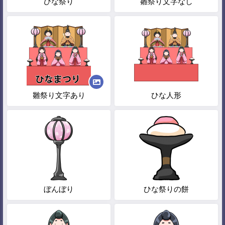
ひな祭り
雛祭り文字なし
雛祭り文字あり
ひな人形
ぼんぼり
ひな祭りの餅