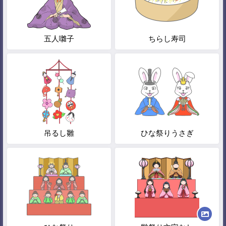
五人囃子
ちらし寿司
吊るし雛
ひな祭りうさぎ