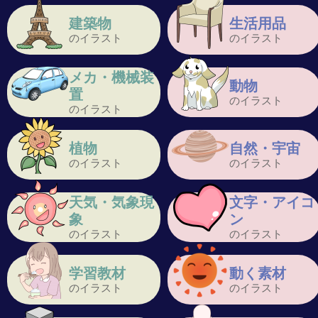
建築物
生活用品
のイラスト
のイラスト
メカ・機械装
動物
置
のイラスト
のイラスト
植物
自然・宇宙
のイラスト
のイラスト
天気・気象現
文字・アイコ
象
ン
のイラスト
のイラスト
学習教材
動く素材
のイラスト
のイラスト