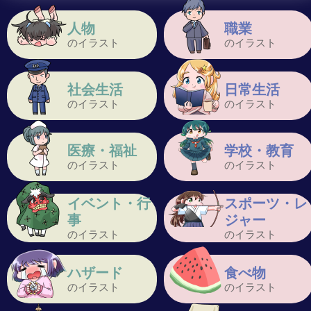
人物
職業
のイラスト
のイラスト
社会生活
日常生活
のイラスト
のイラスト
医療・福祉
学校・教育
のイラスト
のイラスト
イベント・行
スポーツ・レ
事
ジャー
のイラスト
のイラスト
ハザード
食べ物
のイラスト
のイラスト