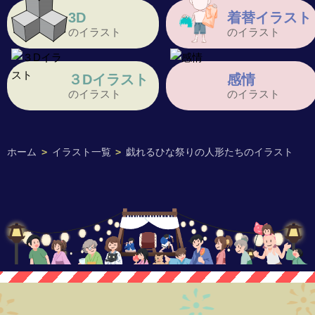
3D
着替イラスト
のイラスト
のイラスト
３Dイラスト
感情
のイラスト
のイラスト
ホーム
>
イラスト一覧
>
戯れるひな祭りの人形たちのイラスト