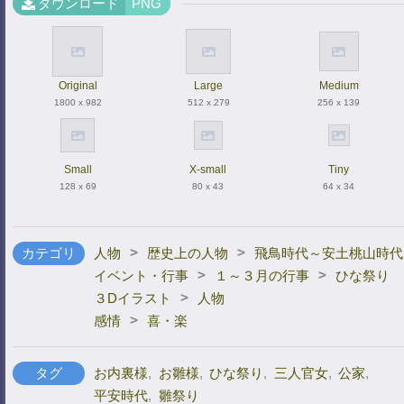
ダウンロード
PNG
Original
Large
Medium
1800 x 982
512 x 279
256 x 139
Small
X-small
Tiny
128 x 69
80 x 43
64 x 34
>
>
カテゴリ
人物
歴史上の人物
飛鳥時代～安土桃山時代
>
>
イベント・行事
１～３月の行事
ひな祭り
>
３Dイラスト
人物
>
感情
喜・楽
タグ
お内裏様
,
お雛様
,
ひな祭り
,
三人官女
,
公家
,
平安時代
,
雛祭り