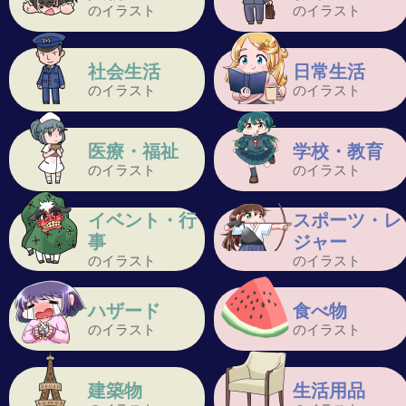
のイラスト
のイラスト
社会生活
日常生活
のイラスト
のイラスト
医療・福祉
学校・教育
のイラスト
のイラスト
イベント・行
スポーツ・レ
事
ジャー
のイラスト
のイラスト
ハザード
食べ物
のイラスト
のイラスト
建築物
生活用品