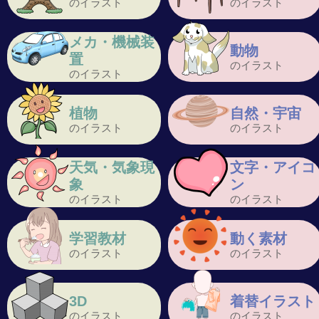
のイラスト
のイラスト
メカ・機械装
動物
置
のイラスト
のイラスト
植物
自然・宇宙
のイラスト
のイラスト
天気・気象現
文字・アイコ
象
ン
のイラスト
のイラスト
学習教材
動く素材
のイラスト
のイラスト
3D
着替イラスト
のイラスト
のイラスト