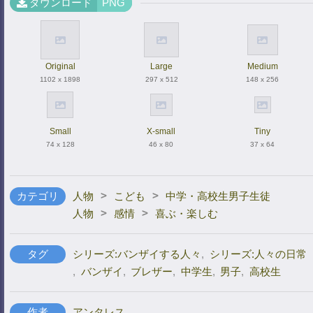
ダウンロード
PNG
Original
Large
Medium
1102 x 1898
297 x 512
148 x 256
Small
X-small
Tiny
74 x 128
46 x 80
37 x 64
>
>
カテゴリ
人物
こども
中学・高校生男子生徒
>
>
人物
感情
喜ぶ・楽しむ
タグ
シリーズ:バンザイする人々
,
シリーズ:人々の日常
,
バンザイ
,
ブレザー
,
中学生
,
男子
,
高校生
作者
アンタレス