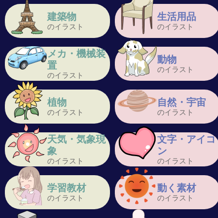
建築物
生活用品
のイラスト
のイラスト
メカ・機械装
動物
置
のイラスト
のイラスト
植物
自然・宇宙
のイラスト
のイラスト
天気・気象現
文字・アイコ
象
ン
のイラスト
のイラスト
学習教材
動く素材
のイラスト
のイラスト