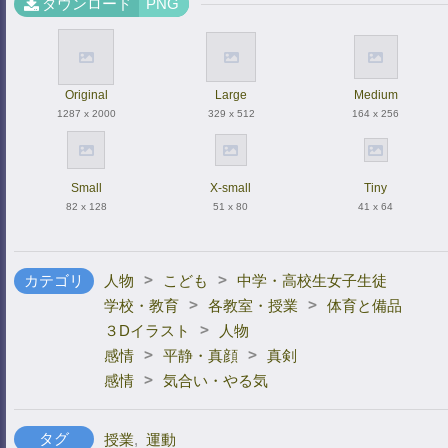
ダウンロード
PNG
Original
Large
Medium
1287 x 2000
329 x 512
164 x 256
Small
X-small
Tiny
82 x 128
51 x 80
41 x 64
>
>
カテゴリ
人物
こども
中学・高校生女子生徒
>
>
学校・教育
各教室・授業
体育と備品
>
３Dイラスト
人物
>
>
感情
平静・真顔
真剣
>
感情
気合い・やる気
タグ
授業
,
運動