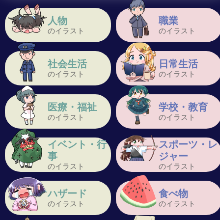
人物
職業
のイラスト
のイラスト
社会生活
日常生活
のイラスト
のイラスト
医療・福祉
学校・教育
のイラスト
のイラスト
イベント・行
スポーツ・レ
事
ジャー
のイラスト
のイラスト
ハザード
食べ物
のイラスト
のイラスト