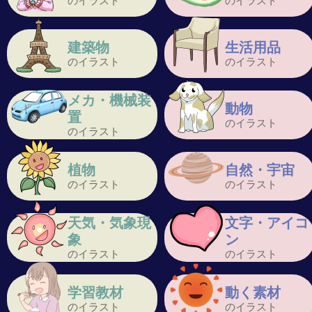
のイラスト
のイラスト
建築物
生活用品
のイラスト
のイラスト
メカ・機械装
動物
置
のイラスト
のイラスト
植物
自然・宇宙
のイラスト
のイラスト
天気・気象現
文字・アイコ
象
ン
のイラスト
のイラスト
学習教材
動く素材
のイラスト
のイラスト