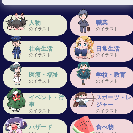
人物
職業
のイラスト
のイラスト
社会生活
日常生活
のイラスト
のイラスト
医療・福祉
学校・教育
のイラスト
のイラスト
イベント・行
スポーツ・レ
事
ジャー
のイラスト
のイラスト
ハザード
食べ物