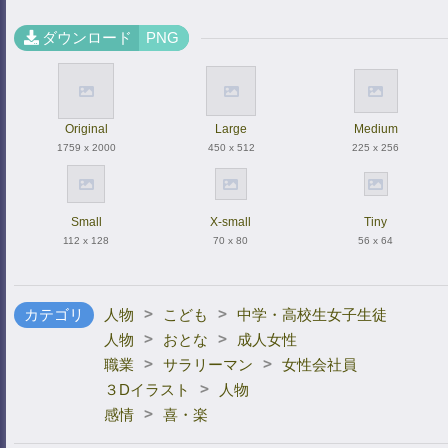
ダウンロード
PNG
Original
Large
Medium
1759 x 2000
450 x 512
225 x 256
Small
X-small
Tiny
112 x 128
70 x 80
56 x 64
>
>
カテゴリ
人物
こども
中学・高校生女子生徒
>
>
人物
おとな
成人女性
>
>
職業
サラリーマン
女性会社員
>
３Dイラスト
人物
>
感情
喜・楽