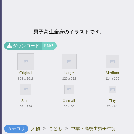
男子高生全身のイラストです。
ダウンロード
PNG
Original
Large
Medium
858 x 1918
229 x 512
114 x 256
Small
X-small
Tiny
57 x 128
35 x 80
28 x 64
>
>
カテゴリ
人物
こども
中学・高校生男子生徒