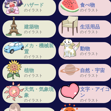
ハザード
食べ物
のイラスト
のイラスト
建築物
生活用品
のイラスト
のイラスト
メカ・機械装
動物
置
のイラスト
のイラスト
植物
自然・宇宙
のイラスト
のイラスト
天気・気象現
文字・アイコ
象
ン
のイラスト
のイラスト