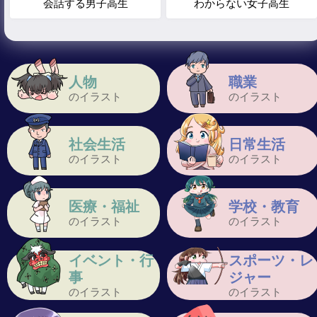
会話する男子高生
わからない女子高生
人物
職業
のイラスト
のイラスト
社会生活
日常生活
のイラスト
のイラスト
医療・福祉
学校・教育
のイラスト
のイラスト
イベント・行
スポーツ・レ
事
ジャー
のイラスト
のイラスト