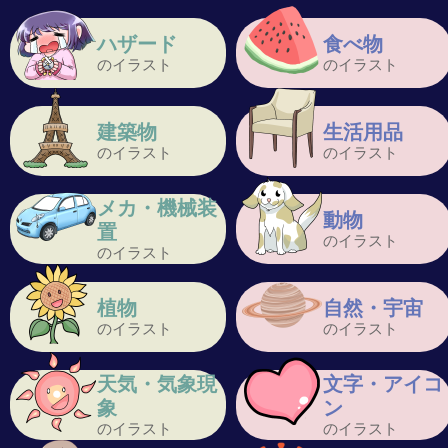
ハザード
食べ物
のイラスト
のイラスト
建築物
生活用品
のイラスト
のイラスト
メカ・機械装
動物
置
のイラスト
のイラスト
植物
自然・宇宙
のイラスト
のイラスト
天気・気象現
文字・アイコ
象
ン
のイラスト
のイラスト