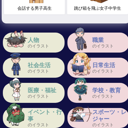
会話する男子高生
跳び箱を飛ぶ女子中学生
人物
職業
のイラスト
のイラスト
社会生活
日常生活
のイラスト
のイラスト
医療・福祉
学校・教育
のイラスト
のイラスト
イベント・行
スポーツ・レ
事
ジャー
のイラスト
のイラスト