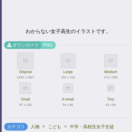
わからない女子高生のイラストです。
ダウンロード
PNG
Original
Large
Medium
1330 x 1937
351 x 512
175 x 256
Small
X-small
Tiny
87 x 128
54 x 80
43 x 64
>
>
カテゴリ
人物
こども
中学・高校生女子生徒