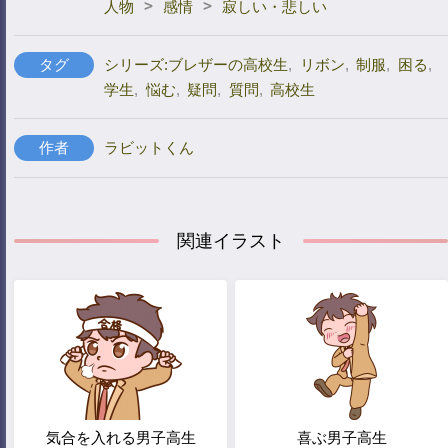
>
>
人物
感情
寂しい・悲しい
タグ
シリーズ:ブレザーの高校生
,
リボン
,
制服
,
困る
,
学生
,
悩む
,
疑問
,
質問
,
高校生
作者
ラビットくん
関連イラスト
気合を入れる男子高生
喜ぶ男子高生