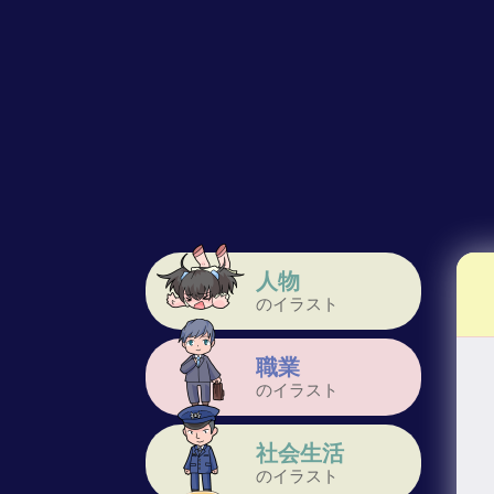
人物
のイラスト
職業
のイラスト
社会生活
のイラスト