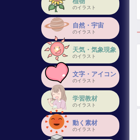
植物
のイラスト
自然・宇宙
のイラスト
天気・気象現象
のイラスト
文字・アイコン
のイラスト
学習教材
のイラスト
動く素材
のイラスト