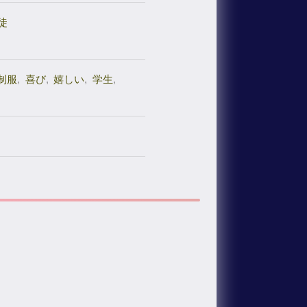
徒
制服
,
喜び
,
嬉しい
,
学生
,