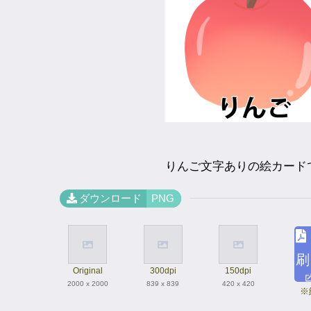
りんご文字ありの絵カード
ダウンロード
PNG
刷
Original
300dpi
150dpi
2000 x 2000
839 x 839
420 x 420
※