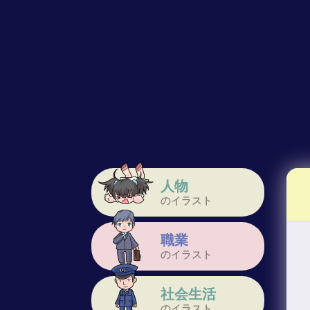
人物
のイラスト
職業
のイラスト
社会生活
のイラスト