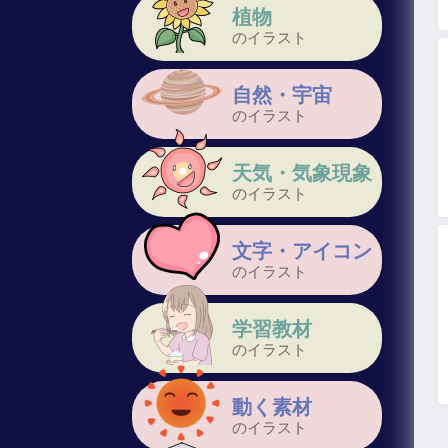
植物
のイラスト
自然・宇宙
のイラスト
天気・気象現象
のイラスト
文字・アイコン
のイラスト
学習教材
のイラスト
動く素材
のイラスト