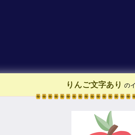
りんご文字あり
のイ