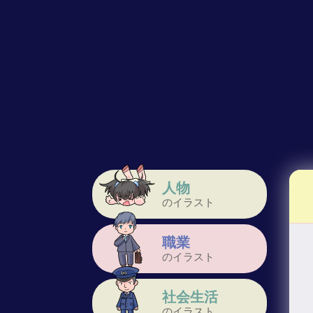
人物
のイラスト
職業
のイラスト
社会生活
のイラスト