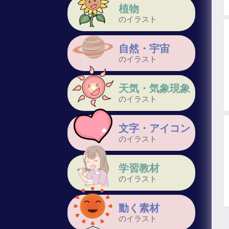
植物
のイラスト
自然・宇宙
のイラスト
天気・気象現象
のイラスト
文字・アイコン
のイラスト
学習教材
のイラスト
動く素材
のイラスト