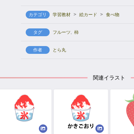
>
>
カテゴリ
学習教材
絵カード
食べ物
タグ
フルーツ
,
柿
作者
とら丸
関連イラスト