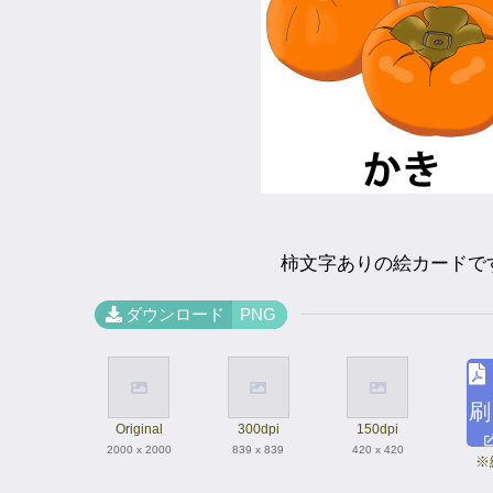
柿文字ありの絵カードで
ダウンロード
PNG
刷
Original
300dpi
150dpi
2000 x 2000
839 x 839
420 x 420
※