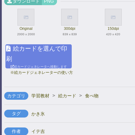
ダウンロード
PNG
Original
300dpi
150dpi
2000 x 2000
839 x 839
420 x 420
絵カードを選んで印
刷
絵カードジェネレータへ移動します
※絵カードジェネレーターの使い方
>
>
カテゴリ
学習教材
絵カード
食べ物
タグ
かき氷
作者
イテ吉