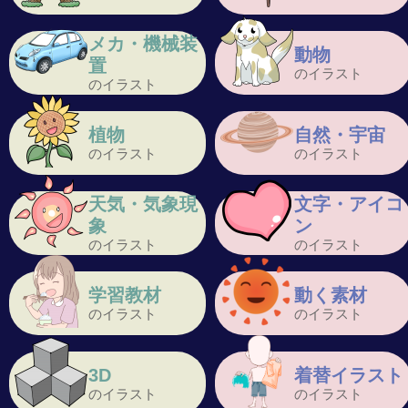
メカ・機械装
動物
置
のイラスト
のイラスト
植物
自然・宇宙
のイラスト
のイラスト
天気・気象現
文字・アイコ
象
ン
のイラスト
のイラスト
学習教材
動く素材
のイラスト
のイラスト
3D
着替イラスト
のイラスト
のイラスト