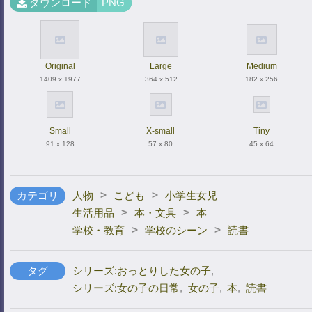
ダウンロード
PNG
Original
Large
Medium
1409 x 1977
364 x 512
182 x 256
Small
X-small
Tiny
91 x 128
57 x 80
45 x 64
>
>
カテゴリ
人物
こども
小学生女児
>
>
生活用品
本・文具
本
>
>
学校・教育
学校のシーン
読書
タグ
シリーズ:おっとりした女の子
,
シリーズ:女の子の日常
,
女の子
,
本
,
読書