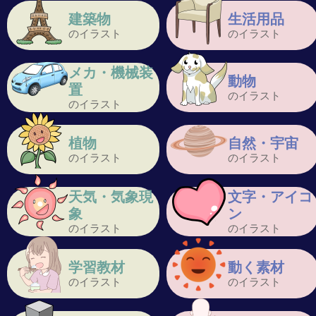
建築物
生活用品
のイラスト
のイラスト
メカ・機械装
動物
置
のイラスト
のイラスト
植物
自然・宇宙
のイラスト
のイラスト
天気・気象現
文字・アイコ
象
ン
のイラスト
のイラスト
学習教材
動く素材
のイラスト
のイラスト