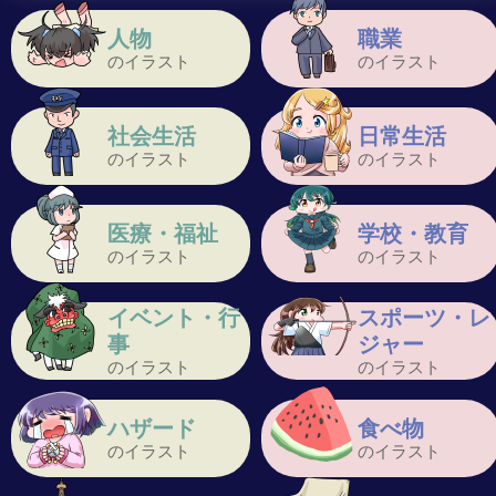
人物
職業
のイラスト
のイラスト
社会生活
日常生活
のイラスト
のイラスト
医療・福祉
学校・教育
のイラスト
のイラスト
イベント・行
スポーツ・レ
事
ジャー
のイラスト
のイラスト
ハザード
食べ物
のイラスト
のイラスト