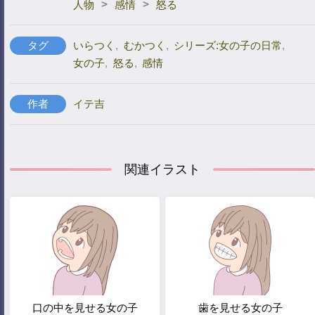
>
>
人物
感情
怒る
タグ
いらつく
,
むかつく
,
シリーズ:女の子の日常
,
女の子
,
怒る
,
感情
作者
イテ吉
関連イラスト
口の中を見せる女の子
歯を見せる女の子