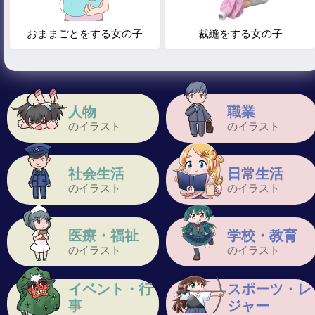
おままごとをする女の子
裁縫をする女の子
人物
職業
のイラスト
のイラスト
社会生活
日常生活
のイラスト
のイラスト
医療・福祉
学校・教育
のイラスト
のイラスト
イベント・行
スポーツ・レ
事
ジャー