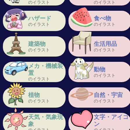
のイラスト
のイラスト
ハザード
食べ物
のイラスト
のイラスト
建築物
生活用品
のイラスト
のイラスト
メカ・機械装
動物
置
のイラスト
のイラスト
植物
自然・宇宙
のイラスト
のイラスト
天気・気象現
文字・アイコ
象
ン
のイラスト
のイラスト