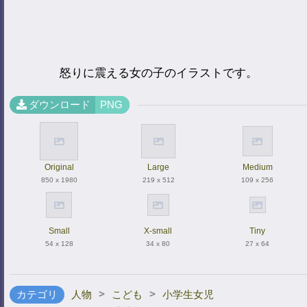
怒りに震える女の子のイラストです。
ダウンロード
PNG
Original
Large
Medium
850 x 1980
219 x 512
109 x 256
Small
X-small
Tiny
54 x 128
34 x 80
27 x 64
>
>
カテゴリ
人物
こども
小学生女児