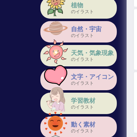
植物
のイラスト
自然・宇宙
のイラスト
天気・気象現象
のイラスト
文字・アイコン
のイラスト
学習教材
のイラスト
動く素材
のイラスト