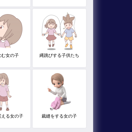
飲む女の子
縄跳びする子供たち
震える女の子
裁縫をする女の子