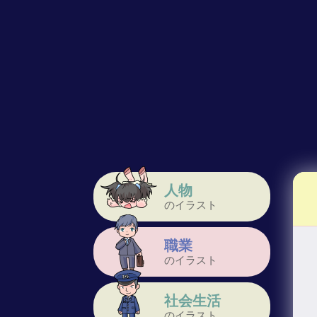
人物
のイラスト
職業
のイラスト
社会生活
のイラスト