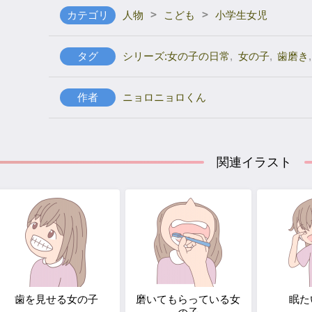
>
>
カテゴリ
人物
こども
小学生女児
タグ
シリーズ:女の子の日常
,
女の子
,
歯磨き
,
作者
ニョロニョロくん
関連イラスト
歯を見せる女の子
磨いてもらっている女
眠た