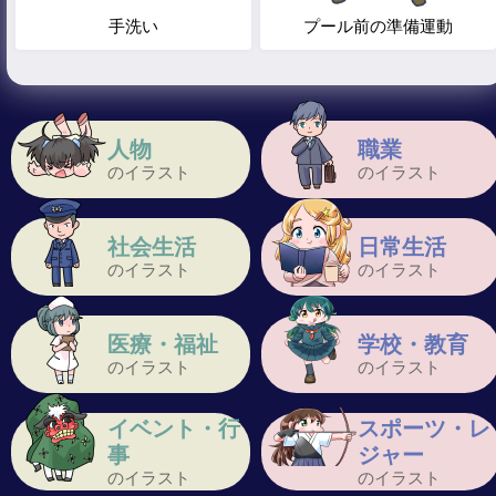
手洗い
プール前の準備運動
人物
職業
のイラスト
のイラスト
社会生活
日常生活
のイラスト
のイラスト
医療・福祉
学校・教育
のイラスト
のイラスト
イベント・行
スポーツ・レ
事
ジャー
のイラスト
のイラスト