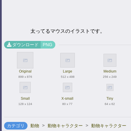
太ってるマウスのイラストです。
ダウンロード
PNG
Original
Large
Medium
899 x 876
512 x 498
256 x 249
Small
X-small
Tiny
128 x 124
80 x 77
64 x 62
>
>
カテゴリ
動物
動物キャラクター
動物キャラクター