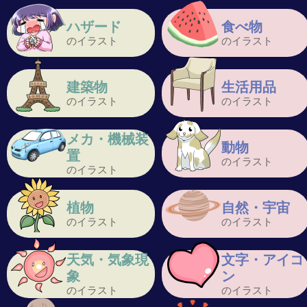
ハザード
食べ物
のイラスト
のイラスト
建築物
生活用品
のイラスト
のイラスト
メカ・機械装
動物
置
のイラスト
のイラスト
植物
自然・宇宙
のイラスト
のイラスト
天気・気象現
文字・アイコ
象
ン
のイラスト
のイラスト