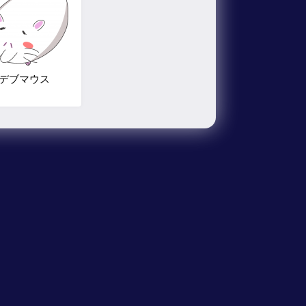
デブマウス