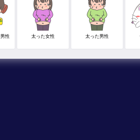
た男性
太った女性
太った男性