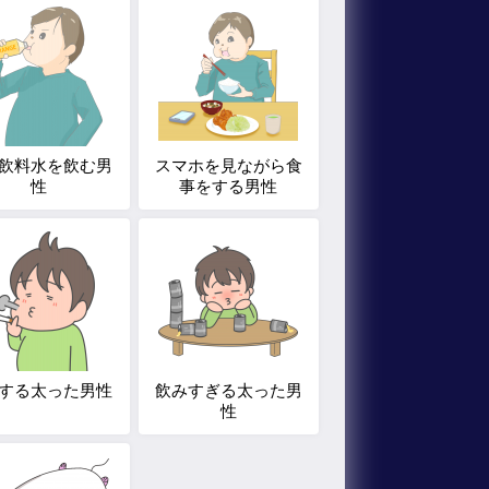
飲料水を飲む男
スマホを見ながら食
性
事をする男性
する太った男性
飲みすぎる太った男
性