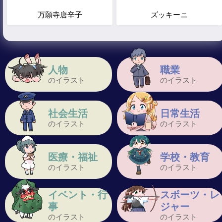
万願寺唐辛子
ズッキーニ
人物
職業
のイラスト
のイラスト
社会生活
日常生活
のイラスト
のイラスト
医療・福祉
学校・教育
のイラスト
のイラスト
イベント・行
スポーツ・レ
事
ジャー
のイラスト
のイラスト