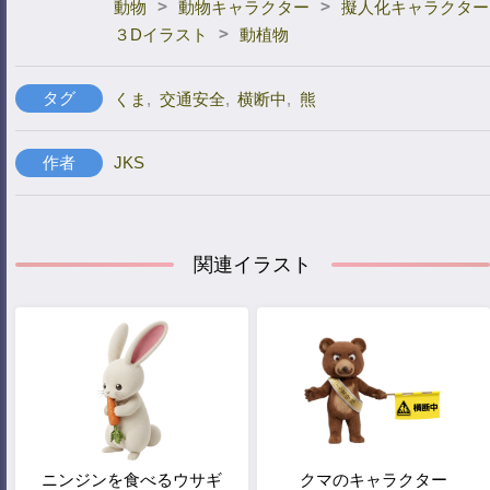
>
>
動物
動物キャラクター
擬人化キャラクター
>
３Dイラスト
動植物
タグ
くま
,
交通安全
,
横断中
,
熊
作者
JKS
関連イラスト
ニンジンを食べるウサギ
クマのキャラクター