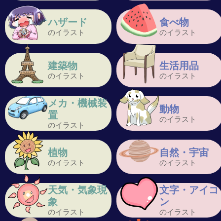
ハザード
食べ物
のイラスト
のイラスト
建築物
生活用品
のイラスト
のイラスト
メカ・機械装
動物
置
のイラスト
のイラスト
植物
自然・宇宙
のイラスト
のイラスト
天気・気象現
文字・アイコ
象
ン
のイラスト
のイラスト