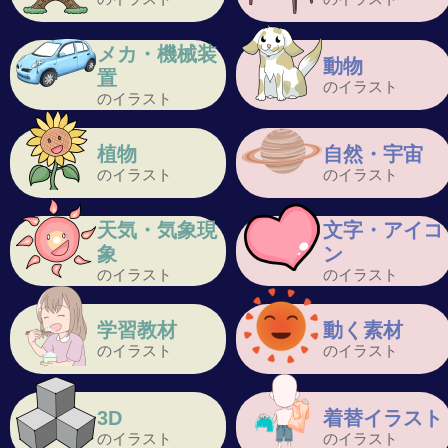
メカ・機械装
動物
置
のイラスト
のイラスト
植物
自然・宇宙
のイラスト
のイラスト
天気・気象現
文字・アイコ
象
ン
のイラスト
のイラスト
学習教材
動く素材
のイラスト
のイラスト
3D
着替イラスト
のイラスト
のイラスト