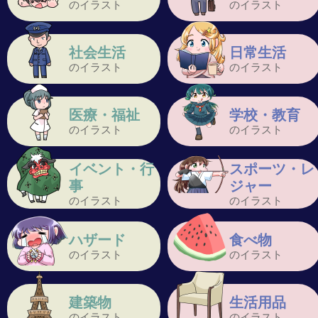
のイラスト
のイラスト
社会生活
日常生活
のイラスト
のイラスト
医療・福祉
学校・教育
のイラスト
のイラスト
イベント・行
スポーツ・レ
事
ジャー
のイラスト
のイラスト
ハザード
食べ物
のイラスト
のイラスト
建築物
生活用品
のイラスト
のイラスト