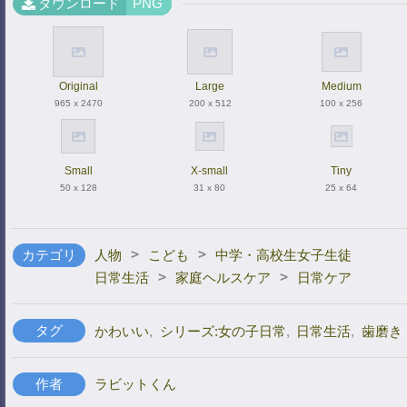
ダウンロード
PNG
Original
Large
Medium
965 x 2470
200 x 512
100 x 256
Small
X-small
Tiny
50 x 128
31 x 80
25 x 64
>
>
カテゴリ
人物
こども
中学・高校生女子生徒
>
>
日常生活
家庭ヘルスケア
日常ケア
タグ
かわいい
,
シリーズ:女の子日常
,
日常生活
,
歯磨き
作者
ラビットくん