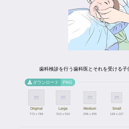
歯科検診を行う歯科医とそれを受ける子
ダウンロード
PNG
Original
Large
Medium
Small
772 x 769
512 x 510
256 x 255
128 x 127