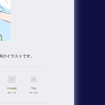
供のイラストです。
X-small
Tiny
80 x 79
64 x 63