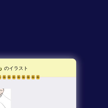
も
のイラスト