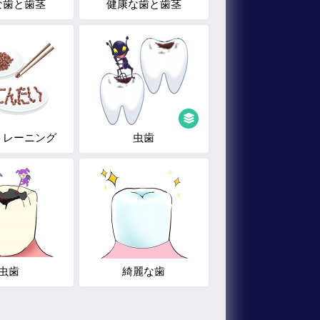
な歯と歯茎
健康な歯と歯茎
トレーニング
虫歯
虫歯
綺麗な歯