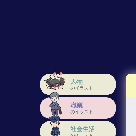
人物
のイラスト
職業
のイラスト
社会生活
のイラスト