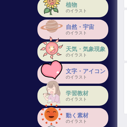
植物
のイラスト
自然・宇宙
のイラスト
天気・気象現象
のイラスト
文字・アイコン
のイラスト
学習教材
のイラスト
動く素材
のイラスト