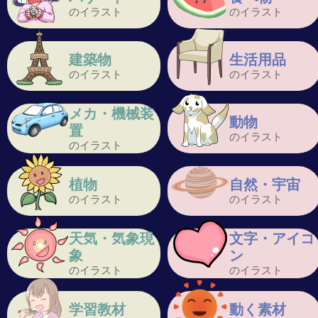
のイラスト
のイラスト
建築物
生活用品
のイラスト
のイラスト
メカ・機械装
動物
置
のイラスト
のイラスト
植物
自然・宇宙
のイラスト
のイラスト
天気・気象現
文字・アイコ
象
ン
のイラスト
のイラスト
学習教材
動く素材