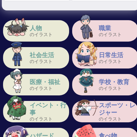
人物
職業
のイラスト
のイラスト
社会生活
日常生活
のイラスト
のイラスト
医療・福祉
学校・教育
のイラスト
のイラスト
イベント・行
スポーツ・レ
事
ジャー
のイラスト
のイラスト
ハザード
食べ物