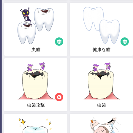
虫歯
健康な歯
虫歯攻撃
虫歯