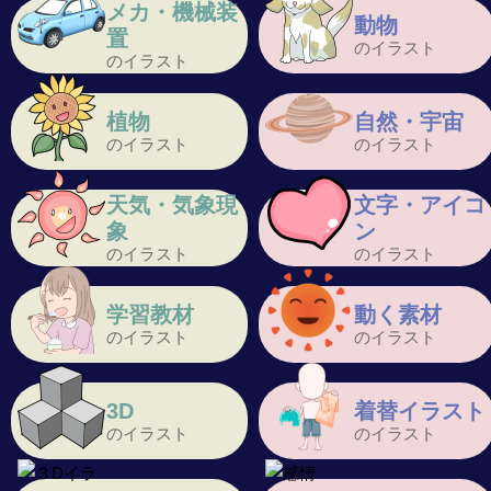
メカ・機械装
動物
置
のイラスト
のイラスト
植物
自然・宇宙
のイラスト
のイラスト
天気・気象現
文字・アイコ
象
ン
のイラスト
のイラスト
学習教材
動く素材
のイラスト
のイラスト
3D
着替イラスト
のイラスト
のイラスト