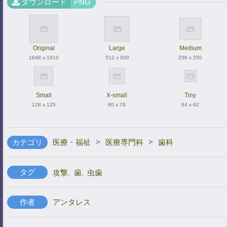
ダウンロード
PNG
Original
Large
Medium
1648 x 1610
512 x 500
256 x 250
Small
X-small
Tiny
128 x 125
80 x 78
64 x 62
>
>
カテゴリ
医療・福祉
医療専門科
歯科
タグ
攻撃
,
歯
,
虫歯
作者
アンタレス