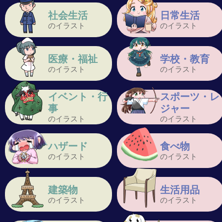
社会生活
日常生活
のイラスト
のイラスト
医療・福祉
学校・教育
のイラスト
のイラスト
イベント・行
スポーツ・レ
事
ジャー
のイラスト
のイラスト
ハザード
食べ物
のイラスト
のイラスト
建築物
生活用品
のイラスト
のイラスト