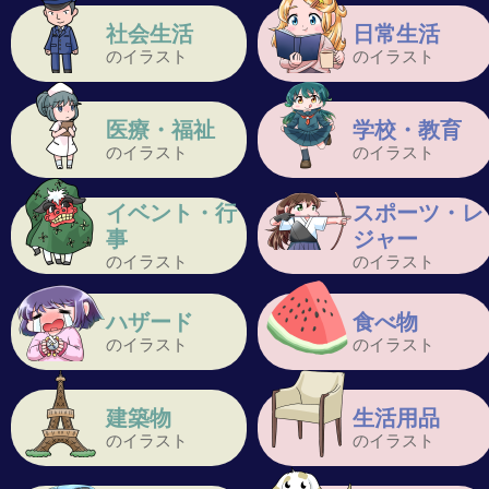
社会生活
日常生活
のイラスト
のイラスト
医療・福祉
学校・教育
のイラスト
のイラスト
イベント・行
スポーツ・レ
事
ジャー
のイラスト
のイラスト
ハザード
食べ物
のイラスト
のイラスト
建築物
生活用品
のイラスト
のイラスト