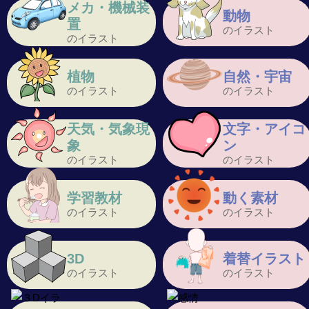
メカ・機械装
動物
置
のイラスト
のイラスト
植物
自然・宇宙
のイラスト
のイラスト
天気・気象現
文字・アイコ
象
ン
のイラスト
のイラスト
学習教材
動く素材
のイラスト
のイラスト
3D
着替イラスト
のイラスト
のイラスト