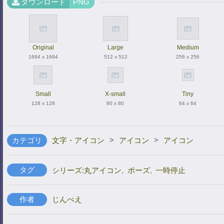
ダウンロード
PNG
Original
Large
Medium
1694 x 1694
512 x 512
256 x 256
Small
X-small
Tiny
128 x 128
80 x 80
64 x 64
>
>
カテゴリ
文字・アイコン
アイコン
アイコン
タグ
シリーズ:丸アイコン
,
ポーズ
,
一時停止
作者
じんべえ