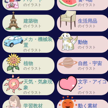
のイラスト
のイラスト
建築物
生活用品
のイラスト
のイラスト
メカ・機械装
動物
置
のイラスト
のイラスト
植物
自然・宇宙
のイラスト
のイラスト
天気・気象現
文字・アイコ
象
ン
のイラスト
のイラスト
学習教材
動く素材