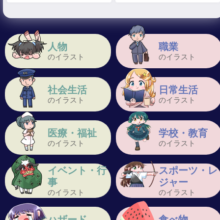
人物
職業
のイラスト
のイラスト
社会生活
日常生活
のイラスト
のイラスト
医療・福祉
学校・教育
のイラスト
のイラスト
イベント・行
スポーツ・レ
事
ジャー
のイラスト
のイラスト
ハザード
食べ物